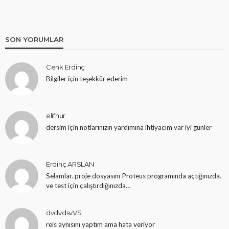
SON YORUMLAR
Cenk Erdinç
Bilgiler için teşekkür ederim
HOBI DEVRELERI
0-99 Sayıcı Devresi Yapımı
elifnur
dersim için notlarınızın yardımına ihtiyacım var iyi günler
10 yıl ago
ekurt
Erdinç ARSLAN
Selamlar. proje dosyasını Proteus programında açtığınızda.
ve test için çalıştırdığınızda…
dvdvdsvVS
reis aynısını yaptım ama hata veriyor