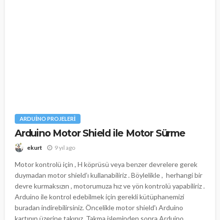
ARDUINO PROJELERI
Arduino Motor Shield ile Motor Sürme
9 yıl ago
ekurt
Motor kontrolü için , H köprüsü veya benzer devrelere gerek
duymadan motor shield’ı kullanabiliriz . Böylelikle , herhangi bir
devre kurmaksızın , motorumuza hız ve yön kontrolü yapabiliriz .
Arduino ile kontrol edebilmek için gerekli kütüphanemizi
buradan indirebilirsiniz. Öncelikle motor shield'ı Arduino
kartının üzerine takınız. Takma işleminden sonra Arduino