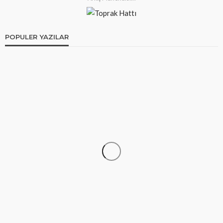
POPULER YAZILAR
ARDUINO PROJELERI
Arduino İle Bluetooth Kontrollü Uzaktan
Kumandalı Araba
10 yıl ago
Murat Can