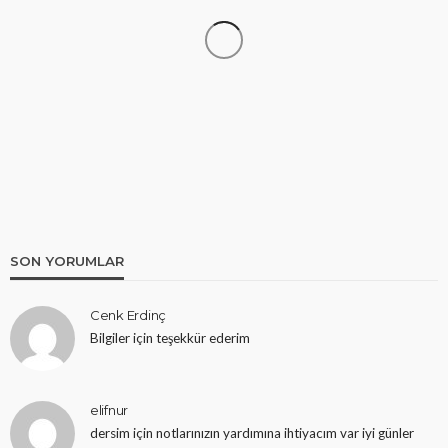
ARDUINO PROJELERI
Arduino İle Bluetooth Kontrollü Uzaktan
Kumandalı Araba
10 yıl ago
Murat Can
SON YORUMLAR
Cenk Erdinç
Bilgiler için teşekkür ederim
HOBI DEVRELERI
0-99 Sayıcı Devresi Yapımı
elifnur
dersim için notlarınızın yardımına ihtiyacım var iyi günler
10 yıl ago
ekurt