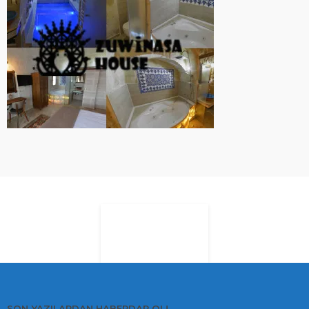
ARDUINO PROJELERI
Arduino ile Pil Testi
10 yıl ago
ekurt
SON YAZILARDAN HABERDAR OL!