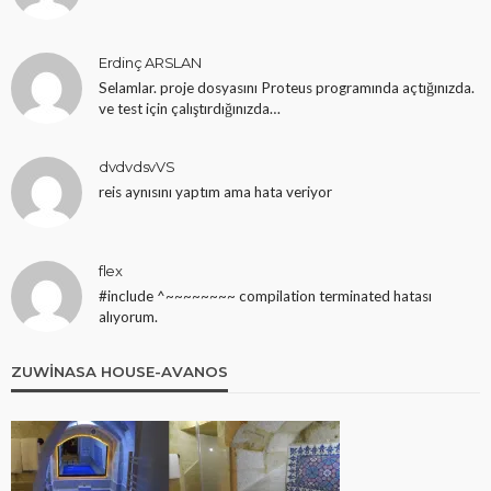
Erdinç ARSLAN
Selamlar. proje dosyasını Proteus programında açtığınızda.
ve test için çalıştırdığınızda…
dvdvdsvVS
reis aynısını yaptım ama hata veriyor
ARDUINO PROJELERI
TOPRAKAKADEMI, NEDIR? NASIL YAPILIR?
flex
Arduino Öğrenmek İçin PDF Kitaplar
#include ^~~~~~~~~ compilation terminated hatası
10 yıl ago
ekurt
alıyorum.
ZUWINASA HOUSE-AVANOS