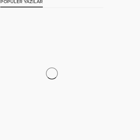
POPULER YAZILAR
ARDUINO PROJELERI
Arduino İle Bluetooth
Kontrollü Uzaktan
Kumandalı Araba
Murat Can
10 yıl ago