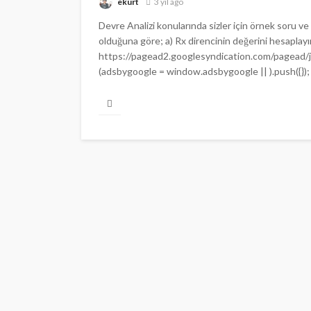
ekurt
3 yıl ago
Devre Analizi konularında sizler için örnek soru v
olduğuna göre; a) Rx direncinin değerini hesaplayınız.
https://pagead2.googlesyndication.com/pagead
(adsbygoogle = window.adsbygoogle || ).push({}); So