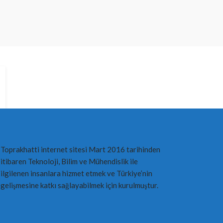
ARDUINO PROJELERI
Arduino ile Pil Testi
ekurt
10 yıl ago
Toprakhatti internet sitesi Mart 2016 tarihinden
itibaren Teknoloji, Bilim ve Mühendislik ile
ilgilenen insanlara hizmet etmek ve Türkiye’nin
gelişmesine katkı sağlayabilmek için kurulmuştur.