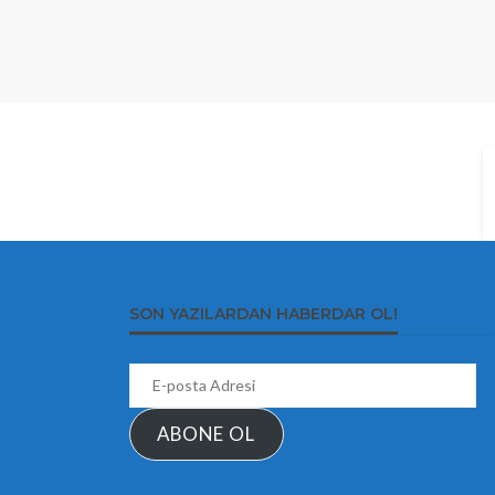
SON YAZILARDAN HABERDAR OL!
E-
posta
Adresi
ABONE OL