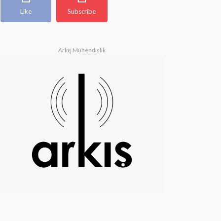
Like
Subscribe
Arkış Mühendislik