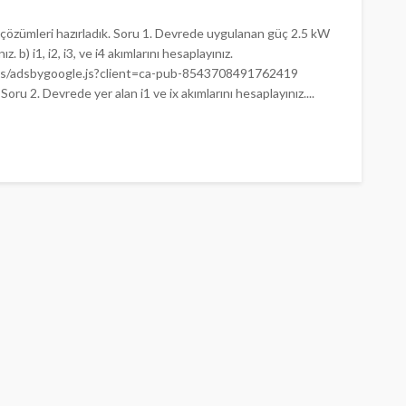
e çözümleri hazırladık. Soru 1. Devrede uygulanan güç 2.5 kW
 b) i1, i2, i3, ve i4 akımlarını hesaplayınız.
/js/adsbygoogle.js?client=ca-pub-8543708491762419
ru 2. Devrede yer alan i1 ve ix akımlarını hesaplayınız....